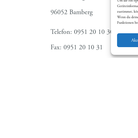
Um dir ein op
Geräteinforma
96052 Bamberg
zustimmst, kön
Wenn du deine
Funktionen be
Telefon: 0951 20 10 30
Akz
Fax: 0951 20 10 31
E-Mail: info(at) stadtmarketing
Aktuelle Öffnungszeiten:
Mo, Mi und Fr 9:00 – 12:00 un