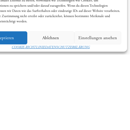
timales Erlebnis zu bieten, verwenden wir Technologien wie Cookies, um
tionen zu speichern und/oder darauf zuzugreifen. Wenn du diesen Technologien
nen wir Daten wie das Surfverhalten oder eindeutige IDs auf dieser Website verarbeiten.
 Zustimmung nicht erteilst oder zurückziehst, können bestimmte Merkmale und
einträchtigt werden.
eptieren
Ablehnen
Einstellungen ansehen
COOKIE-RICHTLINIE
DATENSCHUTZERKLÄRUNG
-bamberg.de
d 13:00 – 16:00 Uhr