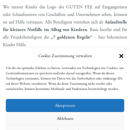
Wo immer Kinder das Logo der GUTEN FEE auf Eingangstüren
oder Schaufenstern von Geschäften und Unternehmen sehen, können
sie auf Hilfe vertrauen. Alle Beteiligten verstehen sich als
Anlaufstelle
für kleinere Notfälle im Alltag von Kindern
. Basis hierfür sind für
alle Projektbeteiligten die
„7 goldenen Regeln“
– hier bekommen
Kinder Hilfe.
Cookie-Zustimmung verwalten
Weitere Informationen
und die Möglichkeit zur
Teilnahme
erhalten Sie im GESAMTKONZEPT der GUTEN FEE
[PDF-
Um dir ein optimales Erlebnis zu bieten, verwenden wir Technologien wie Cookies, um
und auf der Homepage
DATEI HIER!]
WWW.STADTJUGENDRING-
Geräteinformationen zu speichern und/oder darauf zuzugreifen. Wenn du diesen
Technologien zustimmst, können wir Daten wie das Surfverhalten oder eindeutige IDs
BAMBERG.DE
auf dieser Website verarbeiten. Wenn du deine Zustimmung nicht erteilst oder
zurückziehst, können bestimmte Merkmale und Funktionen beeinträchtigt werden.
Akzeptieren
Ablehnen