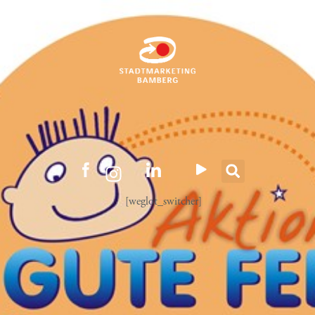
[weglot_switcher]