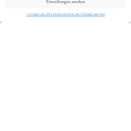
Einstellungen ansehen
COOKIE-RICHTLINIE
DATENSCHUTZERKLÄRUNG
STADTMARKETING BAMBERG E.V.
IMPRESSUM
HAFTUNGSAUSSCHLUSS